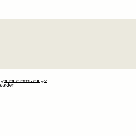
lgemene reserverings-
aarden