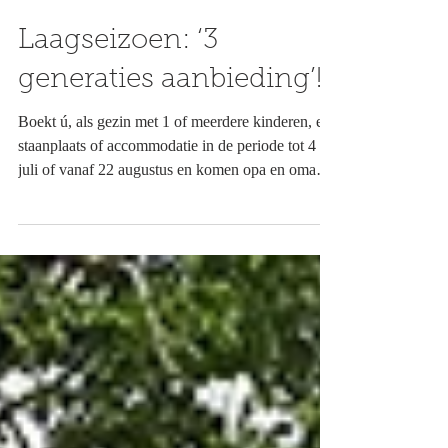
20 mrt
Laagseizoen: ‘3
generaties aanbieding’!
Boekt ú, als gezin met 1 of meerdere kinderen, een
staanplaats of accommodatie in de periode tot 4
juli of vanaf 22 augustus en komen opa en oma
langs tijdens uw verblijf, dan betalen zij slechts
10€ per nacht voor een staanplaats! Plan snel uw
bezoek aan de Ardèche in het laagseizoen en kom
genieten van de rust, ruimte, gezelligheid én van
deze heerlijke aanbieding op onze sfeervolle
familiecamping! Alle faciliteiten zijn ook in het
hele laagseizoen geopend. Om voor deze