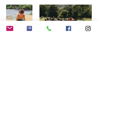
Contact
(+33)
(0)4 75 - 88 56 27
info@campinglescharmilles.eu