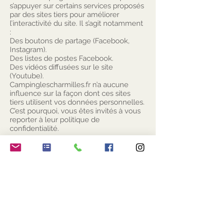
s’appuyer sur certains services proposés
par des sites tiers pour améliorer
l’interactivité du site. Il s’agit notamment
:
Des boutons de partage (Facebook,
Instagram).
Des listes de postes Facebook.
Des vidéos diffusées sur le site
(Youtube).
Campinglescharmilles.fr n’a aucune
influence sur la façon dont ces sites
tiers utilisent vos données personnelles.
C’est pourquoi, vous êtes invités à vous
reporter à leur politique de
confidentialité.
MODIFICATION DE CETTE POLITIQUE
DE CONFIDENTIALITÉ
Le présent site se réserve le droit
d’apporter des modifications à cette
politique de confidentialité, en mettant
sur le site internet une nouvelle version
à votre disposition. Cette nouvelle
version entre de plein droit
immédiatement en vigueur.