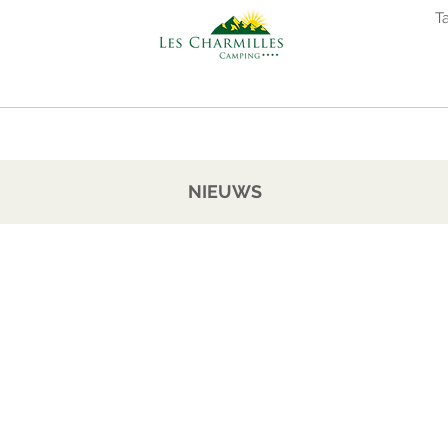
n 2027
T
MPING
DE ARDÈCHE
KAMPEREN
NIEUWS