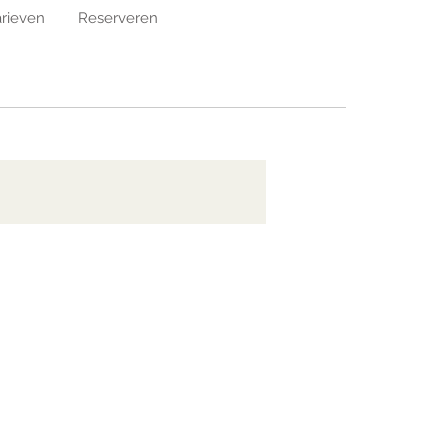
arieven
Reserveren
 OF HUREN
PRAKTISCH