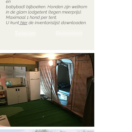
en
babybad) bijboeken. Honden zijn welkom
in de glam lodgetent (tegen meerprijs).
Maximaal 1 hond per tent.
U kunt
hier
de inventarislijst downloaden.
Tarieven
Reserveren