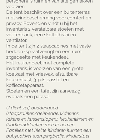
personen) is ruim en van alle gemakken
voorzien.
De tent beschikt over een buitenterras
met windbescherming voor comfort en
privacy. Bovendien vindt u bij het
inventaris 2 verstelbare stoelen met
voetenbank, een skottelbraai en
ventilator.
In de tent zijn 2 slaapcabines met vaste
bedden (spiraalvering) en een ruim
zitgedeelte met keukendeel.
Het keukendeel, met complete
inventaris, is voorzien van een grote
koelkast met vriesvak, afsluitbare
keukenkast, 3-pits gasstel en
koffiezetapparaat.
Stoelen en een tafel zijn aanwezig,
evenals een parasol.
U dient zelf beddengoed
(slaapzakken/dekbedden/dekens,
lakens en kussenslopen), keukenlinnen en
(bad)handdoeken mee te nemen.
Families met kleine kinderen kunnen een
babypakket (campingbedje, kinderstoel