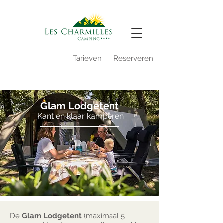
Video camping
Tarieven
Reserveren
Reserveren 2027
Glam Lodgetent
Kant en klaar kamperen
De
Glam Lodgetent
(maximaal 5