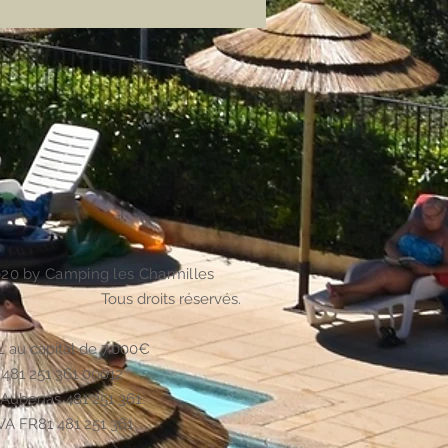
20 by Camping les Charmilles
Tous droits réservés.
 au capital de 7.000€
t 481 251 361 00012
Aubenas 481 251 361
VA FR81 481 251 361