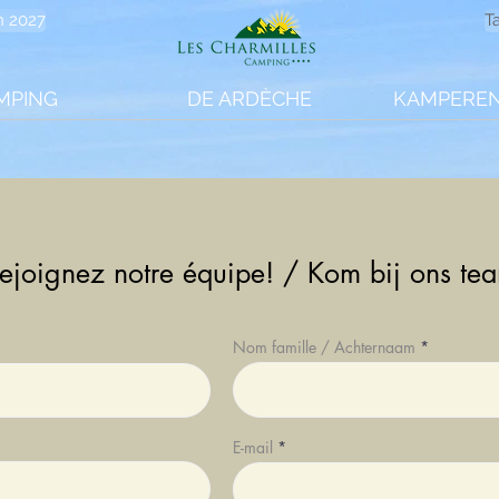
n 2027
T
MPING
DE ARDÈCHE
KAMPEREN
ejoignez notre équipe! / Kom bij ons te
Nom famille / Achternaam
E-mail