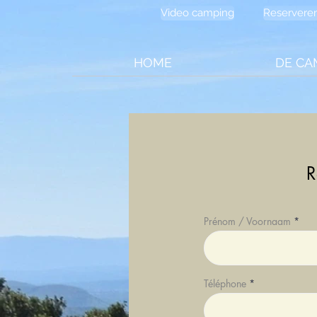
Video camping
Reservere
HOME
DE CA
R
Prénom / Voornaam
Téléphone