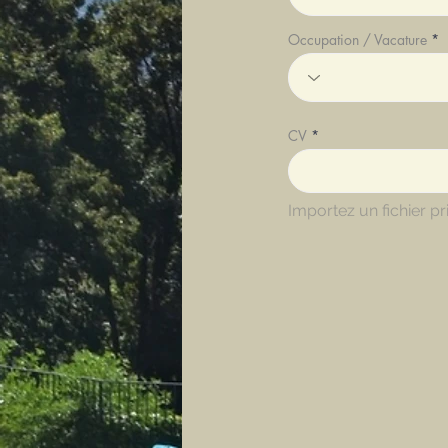
Occupation / Vacature
CV
Importez un fichier p