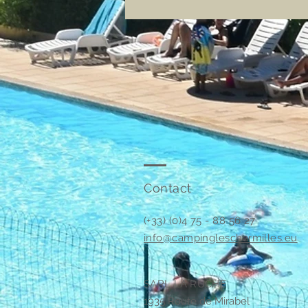
Contact
(+33) (0)4 75 - 88 56 27
info@campinglescharmilles.eu
SARL LA RUCHE
1935 Route de Mirabel