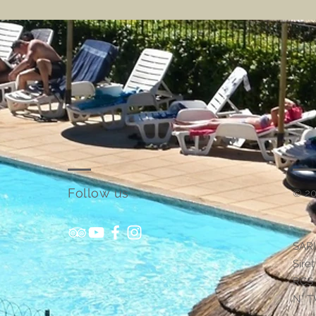
Follow us
© 20
SARL
Sire
RCS 
N° T