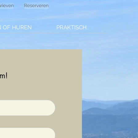
arieven
Reserveren
 OF HUREN
PRAKTISCH
am!